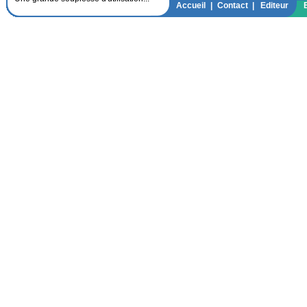
"Une grande souplesse d'utilisation..."
Accueil
|
Contact
|
Editeur
"Un module d'analyse OLAP d'une
interactivité exceptionnelle..."