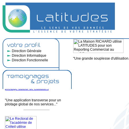
"La force d'une équipe de consultants
spécialisés en BI et l'agilité de Latitudes
nous ont permis d'être opérationnel à
l'international en un temps record..."
Direction Générale
Direction Informatique
"L'outil de Smart Reporting par
"Une grande souplesse d'utilisation.
excellence... Un excellent complément
Direction Fonctionnelle
aux solutions dont nous disposions par
son agilité et son mode de licensing"
"Une application transverse pour un
pilotage global de nos services..."